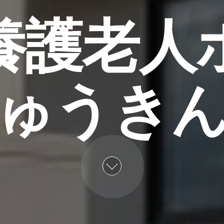
養護老人
ゅうき