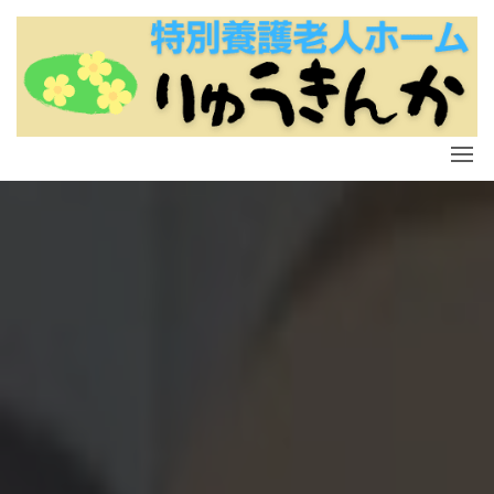
コ
ン
テ
ン
ツ
に
ス
キ
ッ
プ