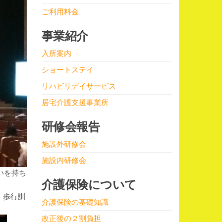
ご利用料金
事業紹介
入所案内
ショートステイ
リハビリデイサービス
居宅介護支援事業所
研修会報告
施設外研修会
施設内研修会
いを持ち
介護保険について
、歩行訓
介護保険の基礎知識
改正後の２割負担